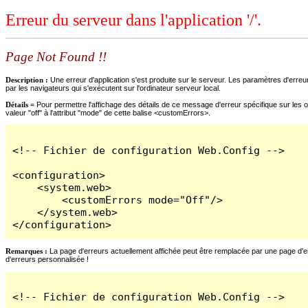
Erreur du serveur dans l'application '/'.
Page Not Found !!
Description :
Une erreur d'application s'est produite sur le serveur. Les paramètres d'erreur
par les navigateurs qui s'exécutent sur l'ordinateur serveur local.
Détails =
Pour permettre l'affichage des détails de ce message d'erreur spécifique sur les o
valeur "off" à l'attribut "mode" de cette balise <customErrors>.
<!-- Fichier de configuration Web.Config -->

<configuration>

    <system.web>

        <customErrors mode="Off"/>

    </system.web>

</configuration>
Remarques :
La page d'erreurs actuellement affichée peut être remplacée par une page d'erre
d'erreurs personnalisée !
<!-- Fichier de configuration Web.Config -->
