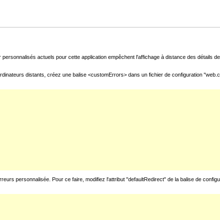
 personnalisés actuels pour cette application empêchent l'affichage à distance des détails de 
rdinateurs distants, créez une balise <customErrors> dans un fichier de configuration "web.con
urs personnalisée. Pour ce faire, modifiez l'attribut "defaultRedirect" de la balise de config