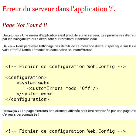
Erreur du serveur dans l'application '/'.
Page Not Found !!
Description :
Une erreur d'application s'est produite sur le serveur. Les paramètres d'erreur
par les navigateurs qui s'exécutent sur l'ordinateur serveur local.
Détails =
Pour permettre l'affichage des détails de ce message d'erreur spécifique sur les o
valeur "off" à l'attribut "mode" de cette balise <customErrors>.
<!-- Fichier de configuration Web.Config -->

<configuration>

    <system.web>

        <customErrors mode="Off"/>

    </system.web>

</configuration>
Remarques :
La page d'erreurs actuellement affichée peut être remplacée par une page d'erre
d'erreurs personnalisée !
<!-- Fichier de configuration Web.Config -->
