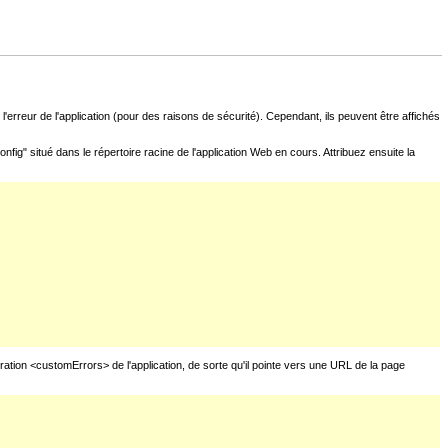
l'erreur de l'application (pour des raisons de sécurité). Cependant, ils peuvent être affichés
fig" situé dans le répertoire racine de l'application Web en cours. Attribuez ensuite la
uration <customErrors> de l'application, de sorte qu'il pointe vers une URL de la page