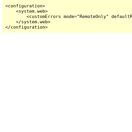
<configuration>

    <system.web>

        <customErrors mode="RemoteOnly" defaultR
    </system.web>

</configuration>