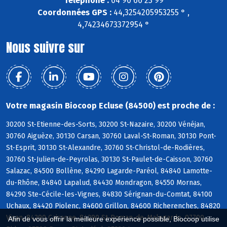
Téléphone :
04 90 66 23 99
Coordonnées GPS :
44,3254205953255 ° ,
4,74234673372954 °
Nous suivre sur
Votre magasin Biocoop Ecluse (84500) est proche de :
30200 St-Etienne-des-Sorts, 30200 St-Nazaire, 30200 Vénéjan,
30760 Aiguèze, 30130 Carsan, 30760 Laval-St-Roman, 30130 Pont-
St-Esprit, 30130 St-Alexandre, 30760 St-Christol-de-Rodières,
30760 St-Julien-de-Peyrolas, 30130 St-Paulet-de-Caisson, 30760
Salazac, 84500 Bollène, 84290 Lagarde-Paréol, 84840 Lamotte-
du-Rhône, 84840 Lapalud, 84430 Mondragon, 84550 Mornas,
84290 Ste-Cécile-les-Vignes, 84830 Sérignan-du-Comtat, 84100
Uchaux, 84420 Piolenc, 84600 Grillon, 84600 Richerenches, 84820
Visan, 84290 Cairanne, 84290 St-Roman-de-Malegarde, 07700
Afin de vous offrir la meilleure expérience possible, Biocoop utilise