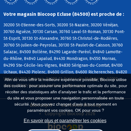
Votre magasin Biocoop Ecluse (84500) est proche de :
30200 St-Etienne-des-Sorts, 30200 St-Nazaire, 30200 Vénéjan,
30760 Aiguèze, 30130 Carsan, 30760 Laval-St-Roman, 30130 Pont-
St-Esprit, 30130 St-Alexandre, 30760 St-Christol-de-Rodières,
30760 St-Julien-de-Peyrolas, 30130 St-Paulet-de-Caisson, 30760
Salazac, 84500 Bollène, 84290 Lagarde-Paréol, 84840 Lamotte-
du-Rhône, 84840 Lapalud, 84430 Mondragon, 84550 Mornas,
84290 Ste-Cécile-les-Vignes, 84830 Sérignan-du-Comtat, 84100
Uchaux, 84420 Piolenc, 84600 Grillon, 84600 Richerenches, 84820
Visan, 84290 Cairanne, 84290 St-Roman-de-Malegarde, 07700
Afin de vous offrir la meilleure expérience possible, Biocoop utilise
Bidon, 07700 Bourg-St-Andéol, 07220 Larnas
des cookies : pour assurer une performance optimale du site, pour
récolter des statistiques afin d'analyser le trafic et la performance
du site et vous proposer une navigation personnalisée en toute
sécurité. Vous pouvez changer d'avis à tout moment en
Biocoop.fr
Le réseau Biocoop
paramétrant vos cookies. OK pour vous ?
Copyright Biocoop 2026
En savoir plus et paramétrer les cookies