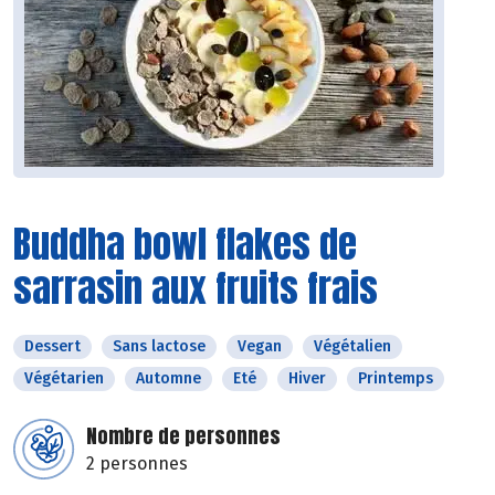
Buddha bowl flakes de
sarrasin aux fruits frais
Dessert
Sans lactose
Vegan
Végétalien
Végétarien
Automne
Eté
Hiver
Printemps
Nombre de personnes
2 personnes