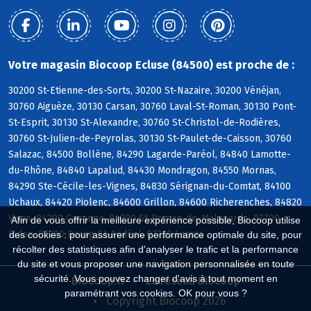
Votre magasin Biocoop Ecluse (84500) est proche de :
30200 St-Etienne-des-Sorts, 30200 St-Nazaire, 30200 Vénéjan,
30760 Aiguèze, 30130 Carsan, 30760 Laval-St-Roman, 30130 Pont-
St-Esprit, 30130 St-Alexandre, 30760 St-Christol-de-Rodières,
30760 St-Julien-de-Peyrolas, 30130 St-Paulet-de-Caisson, 30760
Salazac, 84500 Bollène, 84290 Lagarde-Paréol, 84840 Lamotte-
du-Rhône, 84840 Lapalud, 84430 Mondragon, 84550 Mornas,
84290 Ste-Cécile-les-Vignes, 84830 Sérignan-du-Comtat, 84100
Uchaux, 84420 Piolenc, 84600 Grillon, 84600 Richerenches, 84820
Visan, 84290 Cairanne, 84290 St-Roman-de-Malegarde, 07700
Afin de vous offrir la meilleure expérience possible, Biocoop utilise
Bidon, 07700 Bourg-St-Andéol, 07220 Larnas
des cookies : pour assurer une performance optimale du site, pour
récolter des statistiques afin d'analyser le trafic et la performance
du site et vous proposer une navigation personnalisée en toute
sécurité. Vous pouvez changer d'avis à tout moment en
Biocoop.fr
Le réseau Biocoop
paramétrant vos cookies. OK pour vous ?
Copyright Biocoop 2026