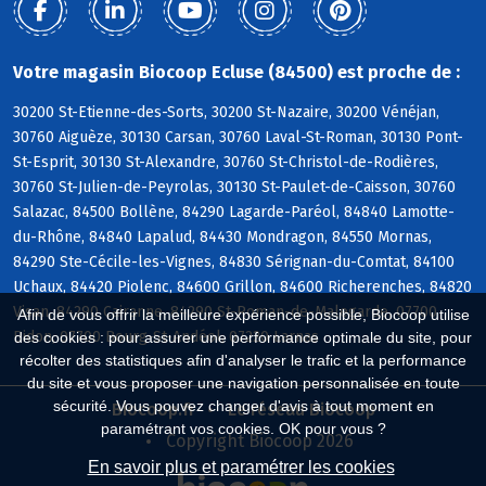
Votre magasin Biocoop Ecluse (84500) est proche de :
30200 St-Etienne-des-Sorts, 30200 St-Nazaire, 30200 Vénéjan,
30760 Aiguèze, 30130 Carsan, 30760 Laval-St-Roman, 30130 Pont-
St-Esprit, 30130 St-Alexandre, 30760 St-Christol-de-Rodières,
30760 St-Julien-de-Peyrolas, 30130 St-Paulet-de-Caisson, 30760
Salazac, 84500 Bollène, 84290 Lagarde-Paréol, 84840 Lamotte-
du-Rhône, 84840 Lapalud, 84430 Mondragon, 84550 Mornas,
84290 Ste-Cécile-les-Vignes, 84830 Sérignan-du-Comtat, 84100
Uchaux, 84420 Piolenc, 84600 Grillon, 84600 Richerenches, 84820
Visan, 84290 Cairanne, 84290 St-Roman-de-Malegarde, 07700
Afin de vous offrir la meilleure expérience possible, Biocoop utilise
Bidon, 07700 Bourg-St-Andéol, 07220 Larnas
des cookies : pour assurer une performance optimale du site, pour
récolter des statistiques afin d'analyser le trafic et la performance
du site et vous proposer une navigation personnalisée en toute
sécurité. Vous pouvez changer d'avis à tout moment en
Biocoop.fr
Le réseau Biocoop
paramétrant vos cookies. OK pour vous ?
Copyright Biocoop 2026
En savoir plus et paramétrer les cookies