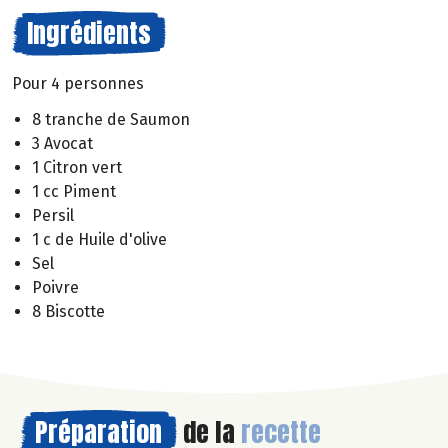
Ingrédients
Pour 4 personnes
8 tranche de Saumon
3 Avocat
1 Citron vert
1 cc Piment
Persil
1 c de Huile d'olive
Sel
Poivre
8 Biscotte
Préparation
de la
recette