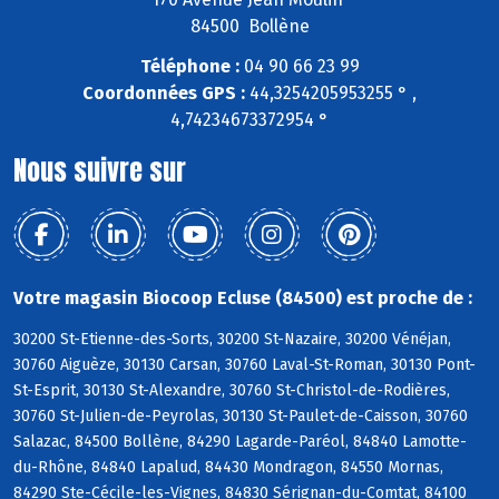
84500 Bollène
Téléphone :
04 90 66 23 99
Coordonnées GPS :
44,3254205953255 ° ,
4,74234673372954 °
Nous suivre sur
Votre magasin Biocoop Ecluse (84500) est proche de :
30200 St-Etienne-des-Sorts, 30200 St-Nazaire, 30200 Vénéjan,
30760 Aiguèze, 30130 Carsan, 30760 Laval-St-Roman, 30130 Pont-
St-Esprit, 30130 St-Alexandre, 30760 St-Christol-de-Rodières,
30760 St-Julien-de-Peyrolas, 30130 St-Paulet-de-Caisson, 30760
Salazac, 84500 Bollène, 84290 Lagarde-Paréol, 84840 Lamotte-
du-Rhône, 84840 Lapalud, 84430 Mondragon, 84550 Mornas,
84290 Ste-Cécile-les-Vignes, 84830 Sérignan-du-Comtat, 84100