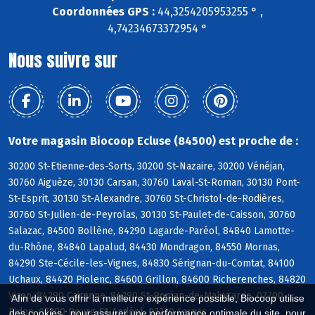
Coordonnées GPS :
44,3254205953255 ° ,
4,74234673372954 °
Nous suivre sur
Votre magasin Biocoop Ecluse (84500) est proche de :
30200 St-Etienne-des-Sorts, 30200 St-Nazaire, 30200 Vénéjan,
30760 Aiguèze, 30130 Carsan, 30760 Laval-St-Roman, 30130 Pont-
St-Esprit, 30130 St-Alexandre, 30760 St-Christol-de-Rodières,
30760 St-Julien-de-Peyrolas, 30130 St-Paulet-de-Caisson, 30760
Salazac, 84500 Bollène, 84290 Lagarde-Paréol, 84840 Lamotte-
du-Rhône, 84840 Lapalud, 84430 Mondragon, 84550 Mornas,
84290 Ste-Cécile-les-Vignes, 84830 Sérignan-du-Comtat, 84100
Uchaux, 84420 Piolenc, 84600 Grillon, 84600 Richerenches, 84820
Visan, 84290 Cairanne, 84290 St-Roman-de-Malegarde, 07700
Afin de vous offrir la meilleure expérience possible, Biocoop utilise
Bidon, 07700 Bourg-St-Andéol, 07220 Larnas
des cookies : pour assurer une performance optimale du site, pour