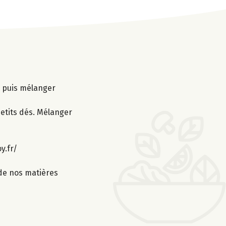
er puis mélanger
petits dés. Mélanger
y.fr/
 de nos matières