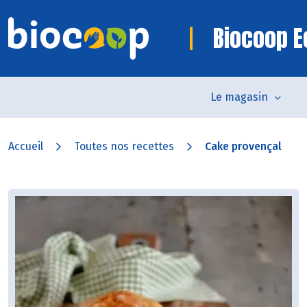
Biocoop E
Le magasin
Accueil
Toutes nos recettes
Cake provençal