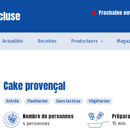
cluse
Prochaine ouv
Actualités
Recettes
Producteurs
Magaz
Cake provençal
Entrée
Flexitarien
Sans lactose
Végétarien
Nombre de personnes
Prépara
4 personnes
15 min