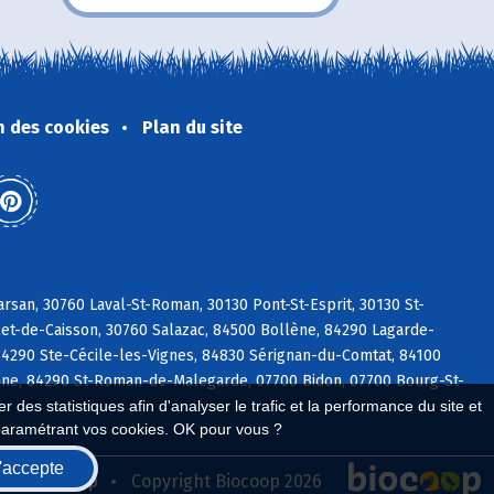
n des cookies
Plan du site
arsan, 30760 Laval-St-Roman, 30130 Pont-St-Esprit, 30130 St-
let-de-Caisson, 30760 Salazac, 84500 Bollène, 84290 Lagarde-
4290 Ste-Cécile-les-Vignes, 84830 Sérignan-du-Comtat, 84100
anne, 84290 St-Roman-de-Malegarde, 07700 Bidon, 07700 Bourg-St-
 des statistiques afin d'analyser le trafic et la performance du site et
paramétrant vos cookies. OK pour vous ?
'accepte
seau Biocoop
Copyright Biocoop 2026