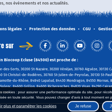
fres, nos événements et nos actualités.
ons légales
Protection des données
CGU
Gestio
re sur
n Biocoop Ecluse (84500) est proche de :
e-des-Sorts, 30200 St-Nazaire, 30200 Vénéjan, 30760 Aiguèze, 30130 C
0 St-Christol-de-Rodières, 30760 St-Julien-de-Peyrolas, 30130 St-Pau
Lamotte-du-Rhône, 84840 Lapalud, 84430 Mondragon, 84550 Mornas, 8
Piolenc, 84600 Grillon, 84600 Richerenches, 84820 Visan, 84290 Cair
Larnas
es cookies : pour assurer une performance optimale du site, pour récolter
isée en toute sécurité. Vous pouvez changer d'avis à tout moment en 
r plus et paramétrer les cookies
Je refuse
J
Biocoop.fr
Le ré