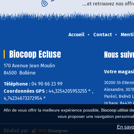
....et retrouvez nos of
Accueil
Contact
Menti
Biocoop Ecluse
Nous suiv
170 Avenue Jean Moulin
Votre magasi
84500 Bollène
30200 St-Etienn
Téléphone :
04 90 66 23 99
Alexandre, 3076
Coordonnées GPS :
44,3254205953255 ° ,
Paréol, 84840 
4,74234673372954 °
Uchaux, 84420 
Andéol, 07220 
Afin de vous offrir la meilleure expérience possible, Biocoop utilise d
vous proposer une navigation personnal
En savoi
Réalisé par