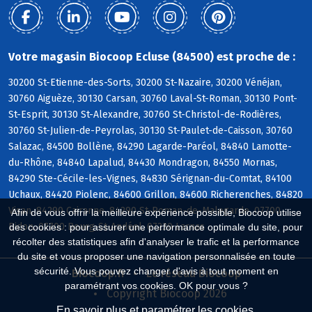
Votre magasin Biocoop Ecluse (84500) est proche de :
30200 St-Etienne-des-Sorts, 30200 St-Nazaire, 30200 Vénéjan,
30760 Aiguèze, 30130 Carsan, 30760 Laval-St-Roman, 30130 Pont-
St-Esprit, 30130 St-Alexandre, 30760 St-Christol-de-Rodières,
30760 St-Julien-de-Peyrolas, 30130 St-Paulet-de-Caisson, 30760
Salazac, 84500 Bollène, 84290 Lagarde-Paréol, 84840 Lamotte-
du-Rhône, 84840 Lapalud, 84430 Mondragon, 84550 Mornas,
84290 Ste-Cécile-les-Vignes, 84830 Sérignan-du-Comtat, 84100
Uchaux, 84420 Piolenc, 84600 Grillon, 84600 Richerenches, 84820
Visan, 84290 Cairanne, 84290 St-Roman-de-Malegarde, 07700
Afin de vous offrir la meilleure expérience possible, Biocoop utilise
Bidon, 07700 Bourg-St-Andéol, 07220 Larnas
des cookies : pour assurer une performance optimale du site, pour
récolter des statistiques afin d'analyser le trafic et la performance
du site et vous proposer une navigation personnalisée en toute
sécurité. Vous pouvez changer d'avis à tout moment en
Biocoop.fr
Le réseau Biocoop
paramétrant vos cookies. OK pour vous ?
Copyright Biocoop 2026
En savoir plus et paramétrer les cookies