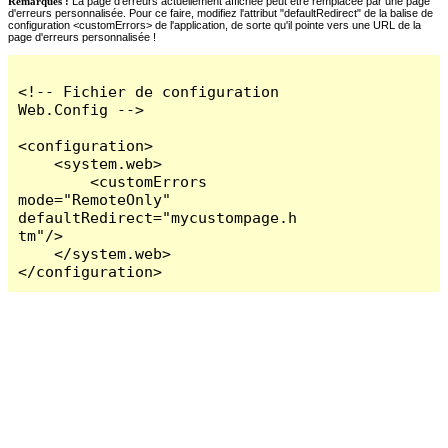
Remarques :
La page d'erreurs actuellement affichée peut être remplacée par une page
d'erreurs personnalisée. Pour ce faire, modifiez l'attribut "defaultRedirect" de la balise de
configuration <customErrors> de l'application, de sorte qu'il pointe vers une URL de la
page d'erreurs personnalisée !
<!-- Fichier de configuration 
Web.Config -->

<configuration>

    <system.web>

        <customErrors 
mode="RemoteOnly" 
defaultRedirect="mycustompage.h
tm"/>

    </system.web>

</configuration>