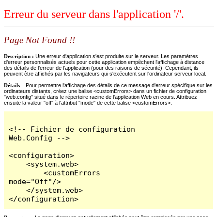
Erreur du serveur dans l'application '/'.
Page Not Found !!
Description :
Une erreur d'application s'est produite sur le serveur. Les paramètres
d'erreur personnalisés actuels pour cette application empêchent l'affichage à distance
des détails de l'erreur de l'application (pour des raisons de sécurité). Cependant, ils
peuvent être affichés par les navigateurs qui s'exécutent sur l'ordinateur serveur local.
Détails =
Pour permettre l'affichage des détails de ce message d'erreur spécifique sur les
ordinateurs distants, créez une balise <customErrors> dans un fichier de configuration
"web.config" situé dans le répertoire racine de l'application Web en cours. Attribuez
ensuite la valeur "off" à l'attribut "mode" de cette balise <customErrors>.
<!-- Fichier de configuration 
Web.Config -->

<configuration>

    <system.web>

        <customErrors 
mode="Off"/>

    </system.web>

</configuration>