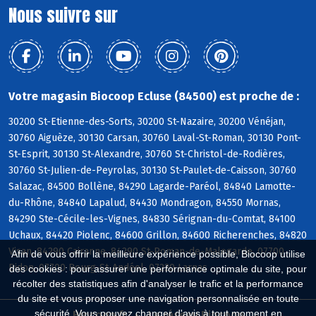
Nous suivre sur
Votre magasin Biocoop Ecluse (84500) est proche de :
30200 St-Etienne-des-Sorts, 30200 St-Nazaire, 30200 Vénéjan,
30760 Aiguèze, 30130 Carsan, 30760 Laval-St-Roman, 30130 Pont-
St-Esprit, 30130 St-Alexandre, 30760 St-Christol-de-Rodières,
30760 St-Julien-de-Peyrolas, 30130 St-Paulet-de-Caisson, 30760
Salazac, 84500 Bollène, 84290 Lagarde-Paréol, 84840 Lamotte-
du-Rhône, 84840 Lapalud, 84430 Mondragon, 84550 Mornas,
84290 Ste-Cécile-les-Vignes, 84830 Sérignan-du-Comtat, 84100
Uchaux, 84420 Piolenc, 84600 Grillon, 84600 Richerenches, 84820
Visan, 84290 Cairanne, 84290 St-Roman-de-Malegarde, 07700
Afin de vous offrir la meilleure expérience possible, Biocoop utilise
Bidon, 07700 Bourg-St-Andéol, 07220 Larnas
des cookies : pour assurer une performance optimale du site, pour
récolter des statistiques afin d'analyser le trafic et la performance
du site et vous proposer une navigation personnalisée en toute
sécurité. Vous pouvez changer d'avis à tout moment en
Biocoop.fr
Le réseau Biocoop