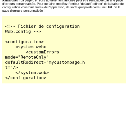
Remarques :
La page d'erreurs actuellement affichée peut être remplacée par une page
d'erreurs personnalisée. Pour ce faire, modifiez l'attribut "defaultRedirect" de la balise de
configuration <customErrors> de l'application, de sorte qu'il pointe vers une URL de la
page d'erreurs personnalisée !
<!-- Fichier de configuration 
Web.Config -->

<configuration>

    <system.web>

        <customErrors 
mode="RemoteOnly" 
defaultRedirect="mycustompage.h
tm"/>

    </system.web>

</configuration>