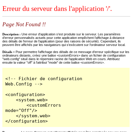
Erreur du serveur dans l'application '/'.
Page Not Found !!
Description :
Une erreur d'application s'est produite sur le serveur. Les paramètres
d'erreur personnalisés actuels pour cette application empêchent l'affichage à distance
des détails de l'erreur de l'application (pour des raisons de sécurité). Cependant, ils
peuvent être affichés par les navigateurs qui s'exécutent sur l'ordinateur serveur local.
Détails =
Pour permettre l'affichage des détails de ce message d'erreur spécifique sur les
ordinateurs distants, créez une balise <customErrors> dans un fichier de configuration
"web.config" situé dans le répertoire racine de l'application Web en cours. Attribuez
ensuite la valeur "off" à l'attribut "mode" de cette balise <customErrors>.
<!-- Fichier de configuration 
Web.Config -->

<configuration>

    <system.web>

        <customErrors 
mode="Off"/>

    </system.web>

</configuration>