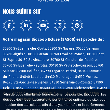
4,74234673372954 °
Nous suivre sur
Votre magasin Biocoop Ecluse (84500) est proche de :
30200 St-Etienne-des-Sorts, 30200 St-Nazaire, 30200 Vénéjan,
30760 Aiguèze, 30130 Carsan, 30760 Laval-St-Roman, 30130 Pont-
St-Esprit, 30130 St-Alexandre, 30760 St-Christol-de-Rodières,
30760 St-Julien-de-Peyrolas, 30130 St-Paulet-de-Caisson, 30760
Salazac, 84500 Bollène, 84290 Lagarde-Paréol, 84840 Lamotte-
du-Rhône, 84840 Lapalud, 84430 Mondragon, 84550 Mornas,
84290 Ste-Cécile-les-Vignes, 84830 Sérignan-du-Comtat, 84100
Uchaux, 84420 Piolenc, 84600 Grillon, 84600 Richerenches, 84820
Visan, 84290 Cairanne, 84290 St-Roman-de-Malegarde, 07700
Afin de vous offrir la meilleure expérience possible, Biocoop utilise
Bidon, 07700 Bourg-St-Andéol, 07220 Larnas
des cookies : pour assurer une performance optimale du site, pour
récolter des statistiques afin d'analyser le trafic et la performance
du site et vous proposer une navigation personnalisée en toute