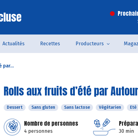
cluse
Prochai
Actualités
Recettes
Producteurs
Magaz
 par...
Rolls aux fruits d’été par Autou
Dessert
Sans gluten
Sans lactose
Végétarien
Eté
Nombre de personnes
Prépara
4 personnes
30 min