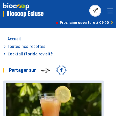
Biocoop Ecluse
Prochaine ouverture à 09:00
Accueil
Toutes nos recettes
Cocktail Florida revisité
Partager sur