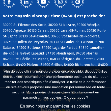
Votre magasin Biocoop Ecluse (84500) est proche de :
30200 St-Etienne-des-Sorts, 30200 St-Nazaire, 30200 Vénéjan,
30760 Aiguèze, 30130 Carsan, 30760 Laval-St-Roman, 30130 Pont-
St-Esprit, 30130 St-Alexandre, 30760 St-Christol-de-Rodières,
30760 St-Julien-de-Peyrolas, 30130 St-Paulet-de-Caisson, 30760
Salazac, 84500 Bollène, 84290 Lagarde-Paréol, 84840 Lamotte-
du-Rhône, 84840 Lapalud, 84430 Mondragon, 84550 Mornas,
84290 Ste-Cécile-les-Vignes, 84830 Sérignan-du-Comtat, 84100
Uchaux, 84420 Piolenc, 84600 Grillon, 84600 Richerenches, 84820
Visan, 84290 Cairanne, 84290 St-Roman-de-Malegarde, 07700
Afin de vous offrir la meilleure expérience possible, Biocoop utilise
Bidon, 07700 Bourg-St-Andéol, 07220 Larnas
des cookies : pour assurer une performance optimale du site, pour
récolter des statistiques afin d'analyser le trafic et la performance
du site et vous proposer une navigation personnalisée en toute
sécurité. Vous pouvez changer d'avis à tout moment en
Biocoop.fr
Le réseau Biocoop
paramétrant vos cookies. OK pour vous ?
Copyright Biocoop 2026
En savoir plus et paramétrer les cookies