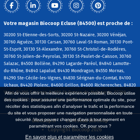
Votre magasin Biocoop Ecluse (84500) est proche de :
30200 St-Etienne-des-Sorts, 30200 St-Nazaire, 30200 Vénéjan,
30760 Aiguèze, 30130 Carsan, 30760 Laval-St-Roman, 30130 Pont-
St-Esprit, 30130 St-Alexandre, 30760 St-Christol-de-Rodières,
30760 St-Julien-de-Peyrolas, 30130 St-Paulet-de-Caisson, 30760
Salazac, 84500 Bollène, 84290 Lagarde-Paréol, 84840 Lamotte-
du-Rhône, 84840 Lapalud, 84430 Mondragon, 84550 Mornas,
84290 Ste-Cécile-les-Vignes, 84830 Sérignan-du-Comtat, 84100
Uchaux, 84420 Piolenc, 84600 Grillon, 84600 Richerenches, 84820
Visan, 84290 Cairanne, 84290 St-Roman-de-Malegarde, 07700
Afin de vous offrir la meilleure expérience possible, Biocoop utilise
Bidon, 07700 Bourg-St-Andéol, 07220 Larnas
des cookies : pour assurer une performance optimale du site, pour
récolter des statistiques afin d'analyser le trafic et la performance
du site et vous proposer une navigation personnalisée en toute
sécurité. Vous pouvez changer d'avis à tout moment en
Biocoop.fr
Le réseau Biocoop
paramétrant vos cookies. OK pour vous ?
Copyright Biocoop 2026
En savoir plus et paramétrer les cookies