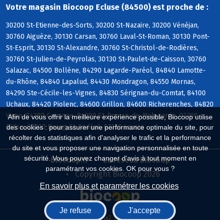
Votre magasin Biocoop Ecluse (84500) est proche de :
30200 St-Etienne-des-Sorts, 30200 St-Nazaire, 30200 Vénéjan,
30760 Aiguèze, 30130 Carsan, 30760 Laval-St-Roman, 30130 Pont-
St-Esprit, 30130 St-Alexandre, 30760 St-Christol-de-Rodières,
30760 St-Julien-de-Peyrolas, 30130 St-Paulet-de-Caisson, 30760
Salazac, 84500 Bollène, 84290 Lagarde-Paréol, 84840 Lamotte-
du-Rhône, 84840 Lapalud, 84430 Mondragon, 84550 Mornas,
84290 Ste-Cécile-les-Vignes, 84830 Sérignan-du-Comtat, 84100
Uchaux, 84420 Piolenc, 84600 Grillon, 84600 Richerenches, 84820
Visan, 84290 Cairanne, 84290 St-Roman-de-Malegarde, 07700
Afin de vous offrir la meilleure expérience possible, Biocoop utilise
Bidon, 07700 Bourg-St-Andéol, 07220 Larnas
des cookies : pour assurer une performance optimale du site, pour
récolter des statistiques afin d'analyser le trafic et la performance
du site et vous proposer une navigation personnalisée en toute
sécurité. Vous pouvez changer d'avis à tout moment en
Biocoop.fr
Le réseau Biocoop
paramétrant vos cookies. OK pour vous ?
Copyright Biocoop 2026
En savoir plus et paramétrer les cookies
Je refuse
J'accepte
Réalisé par