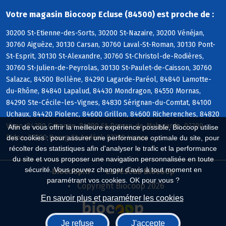
Votre magasin Biocoop Ecluse (84500) est proche de :
30200 St-Etienne-des-Sorts, 30200 St-Nazaire, 30200 Vénéjan,
30760 Aiguèze, 30130 Carsan, 30760 Laval-St-Roman, 30130 Pont-
St-Esprit, 30130 St-Alexandre, 30760 St-Christol-de-Rodières,
30760 St-Julien-de-Peyrolas, 30130 St-Paulet-de-Caisson, 30760
Salazac, 84500 Bollène, 84290 Lagarde-Paréol, 84840 Lamotte-
du-Rhône, 84840 Lapalud, 84430 Mondragon, 84550 Mornas,
84290 Ste-Cécile-les-Vignes, 84830 Sérignan-du-Comtat, 84100
Uchaux, 84420 Piolenc, 84600 Grillon, 84600 Richerenches, 84820
Visan, 84290 Cairanne, 84290 St-Roman-de-Malegarde, 07700
Afin de vous offrir la meilleure expérience possible, Biocoop utilise
Bidon, 07700 Bourg-St-Andéol, 07220 Larnas
des cookies : pour assurer une performance optimale du site, pour
récolter des statistiques afin d'analyser le trafic et la performance
du site et vous proposer une navigation personnalisée en toute
sécurité. Vous pouvez changer d'avis à tout moment en
Biocoop.fr
Le réseau Biocoop
paramétrant vos cookies. OK pour vous ?
Copyright Biocoop 2026
En savoir plus et paramétrer les cookies
Je refuse
J'accepte