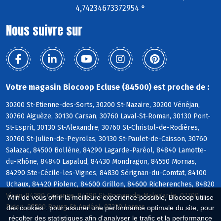
4,74234673372954 °
Nous suivre sur
Votre magasin Biocoop Ecluse (84500) est proche de :
30200 St-Etienne-des-Sorts, 30200 St-Nazaire, 30200 Vénéjan,
30760 Aiguèze, 30130 Carsan, 30760 Laval-St-Roman, 30130 Pont-
St-Esprit, 30130 St-Alexandre, 30760 St-Christol-de-Rodières,
30760 St-Julien-de-Peyrolas, 30130 St-Paulet-de-Caisson, 30760
Salazac, 84500 Bollène, 84290 Lagarde-Paréol, 84840 Lamotte-
du-Rhône, 84840 Lapalud, 84430 Mondragon, 84550 Mornas,
84290 Ste-Cécile-les-Vignes, 84830 Sérignan-du-Comtat, 84100
Uchaux, 84420 Piolenc, 84600 Grillon, 84600 Richerenches, 84820
Visan, 84290 Cairanne, 84290 St-Roman-de-Malegarde, 07700
Afin de vous offrir la meilleure expérience possible, Biocoop utilise
Bidon, 07700 Bourg-St-Andéol, 07220 Larnas
des cookies : pour assurer une performance optimale du site, pour
récolter des statistiques afin d'analyser le trafic et la performance