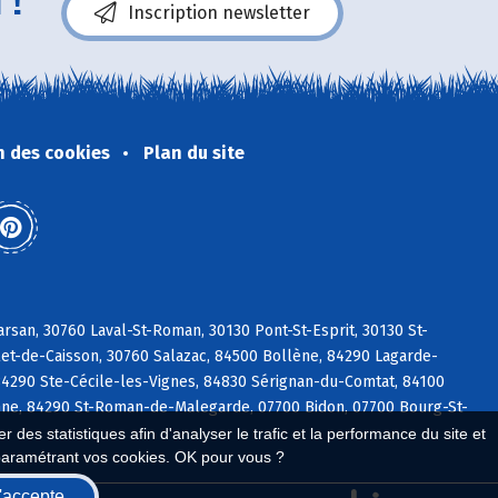
 !
Inscription newsletter
n des cookies
Plan du site
arsan, 30760 Laval-St-Roman, 30130 Pont-St-Esprit, 30130 St-
let-de-Caisson, 30760 Salazac, 84500 Bollène, 84290 Lagarde-
4290 Ste-Cécile-les-Vignes, 84830 Sérignan-du-Comtat, 84100
anne, 84290 St-Roman-de-Malegarde, 07700 Bidon, 07700 Bourg-St-
 des statistiques afin d'analyser le trafic et la performance du site et
paramétrant vos cookies. OK pour vous ?
'accepte