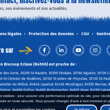
tact, inscrivez-vous à la newsletter
fres, nos événements et nos actualités.
ons légales
Protection des données
CGU
Gestio
re sur
n Biocoop Ecluse (84500) est proche de :
e-des-Sorts, 30200 St-Nazaire, 30200 Vénéjan, 30760 Aiguèze, 30130 C
0 St-Christol-de-Rodières, 30760 St-Julien-de-Peyrolas, 30130 St-Pau
Lamotte-du-Rhône, 84840 Lapalud, 84430 Mondragon, 84550 Mornas, 8
Piolenc, 84600 Grillon, 84600 Richerenches, 84820 Visan, 84290 Cair
Larnas
es cookies : pour assurer une performance optimale du site, pour récolter
isée en toute sécurité. Vous pouvez changer d'avis à tout moment en 
r plus et paramétrer les cookies
Je refuse
J