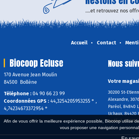
Restons en con
....et retrouvez nos of
Accueil
Contact
Menti
Biocoop Ecluse
Nous suiv
170 Avenue Jean Moulin
Votre magasi
84500 Bollène
30200 St-Etienn
Téléphone :
04 90 66 23 99
Alexandre, 3076
Coordonnées GPS :
44,3254205953255 ° ,
Paréol, 84840 
4,74234673372954 °
Uchaux, 84420 
Andéol, 07220 
Afin de vous offrir la meilleure expérience possible, Biocoop utilise d
vous proposer une navigation personnal
En savoi