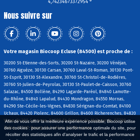
4,74234673372954 °
Nous suivre sur
Votre magasin Biocoop Ecluse (84500) est proche de :
30200 St-Etienne-des-Sorts, 30200 St-Nazaire, 30200 Vénéjan,
30760 Aiguèze, 30130 Carsan, 30760 Laval-St-Roman, 30130 Pont-
St-Esprit, 30130 St-Alexandre, 30760 St-Christol-de-Rodières,
30760 St-Julien-de-Peyrolas, 30130 St-Paulet-de-Caisson, 30760
Salazac, 84500 Bollène, 84290 Lagarde-Paréol, 84840 Lamotte-
du-Rhône, 84840 Lapalud, 84430 Mondragon, 84550 Mornas,
84290 Ste-Cécile-les-Vignes, 84830 Sérignan-du-Comtat, 84100
Uchaux, 84420 Piolenc, 84600 Grillon, 84600 Richerenches, 84820
Visan, 84290 Cairanne, 84290 St-Roman-de-Malegarde, 07700
Afin de vous offrir la meilleure expérience possible, Biocoop utilise
Bidon, 07700 Bourg-St-Andéol, 07220 Larnas
des cookies : pour assurer une performance optimale du site, pour
récolter des statistiques afin d'analyser le trafic et la performance