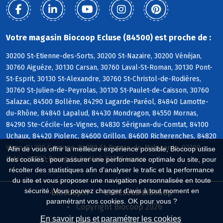
Votre magasin Biocoop Ecluse (84500) est proche de :
30200 St-Etienne-des-Sorts, 30200 St-Nazaire, 30200 Vénéjan,
30760 Aiguèze, 30130 Carsan, 30760 Laval-St-Roman, 30130 Pont-
St-Esprit, 30130 St-Alexandre, 30760 St-Christol-de-Rodières,
30760 St-Julien-de-Peyrolas, 30130 St-Paulet-de-Caisson, 30760
Salazac, 84500 Bollène, 84290 Lagarde-Paréol, 84840 Lamotte-
du-Rhône, 84840 Lapalud, 84430 Mondragon, 84550 Mornas,
84290 Ste-Cécile-les-Vignes, 84830 Sérignan-du-Comtat, 84100
Uchaux, 84420 Piolenc, 84600 Grillon, 84600 Richerenches, 84820
Visan, 84290 Cairanne, 84290 St-Roman-de-Malegarde, 07700
Afin de vous offrir la meilleure expérience possible, Biocoop utilise
Bidon, 07700 Bourg-St-Andéol, 07220 Larnas
des cookies : pour assurer une performance optimale du site, pour
récolter des statistiques afin d'analyser le trafic et la performance
du site et vous proposer une navigation personnalisée en toute
sécurité. Vous pouvez changer d'avis à tout moment en
Biocoop.fr
Le réseau Biocoop
paramétrant vos cookies. OK pour vous ?
Copyright Biocoop 2026
En savoir plus et paramétrer les cookies