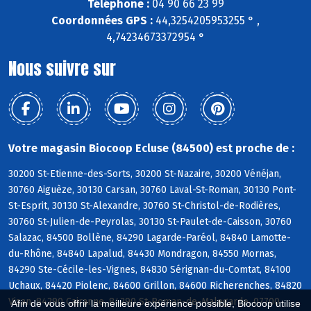
Téléphone :
04 90 66 23 99
Coordonnées GPS :
44,3254205953255 ° ,
4,74234673372954 °
Nous suivre sur
Votre magasin Biocoop Ecluse (84500) est proche de :
30200 St-Etienne-des-Sorts, 30200 St-Nazaire, 30200 Vénéjan,
30760 Aiguèze, 30130 Carsan, 30760 Laval-St-Roman, 30130 Pont-
St-Esprit, 30130 St-Alexandre, 30760 St-Christol-de-Rodières,
30760 St-Julien-de-Peyrolas, 30130 St-Paulet-de-Caisson, 30760
Salazac, 84500 Bollène, 84290 Lagarde-Paréol, 84840 Lamotte-
du-Rhône, 84840 Lapalud, 84430 Mondragon, 84550 Mornas,
84290 Ste-Cécile-les-Vignes, 84830 Sérignan-du-Comtat, 84100
Uchaux, 84420 Piolenc, 84600 Grillon, 84600 Richerenches, 84820
Visan, 84290 Cairanne, 84290 St-Roman-de-Malegarde, 07700
Afin de vous offrir la meilleure expérience possible, Biocoop utilise