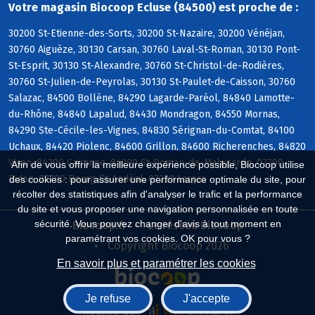
Votre magasin Biocoop Ecluse (84500) est proche de :
30200 St-Etienne-des-Sorts, 30200 St-Nazaire, 30200 Vénéjan,
30760 Aiguèze, 30130 Carsan, 30760 Laval-St-Roman, 30130 Pont-
St-Esprit, 30130 St-Alexandre, 30760 St-Christol-de-Rodières,
30760 St-Julien-de-Peyrolas, 30130 St-Paulet-de-Caisson, 30760
Salazac, 84500 Bollène, 84290 Lagarde-Paréol, 84840 Lamotte-
du-Rhône, 84840 Lapalud, 84430 Mondragon, 84550 Mornas,
84290 Ste-Cécile-les-Vignes, 84830 Sérignan-du-Comtat, 84100
Uchaux, 84420 Piolenc, 84600 Grillon, 84600 Richerenches, 84820
Visan, 84290 Cairanne, 84290 St-Roman-de-Malegarde, 07700
Afin de vous offrir la meilleure expérience possible, Biocoop utilise
Bidon, 07700 Bourg-St-Andéol, 07220 Larnas
des cookies : pour assurer une performance optimale du site, pour
récolter des statistiques afin d'analyser le trafic et la performance
du site et vous proposer une navigation personnalisée en toute
sécurité. Vous pouvez changer d'avis à tout moment en
Biocoop.fr
Le réseau Biocoop
paramétrant vos cookies. OK pour vous ?
Copyright Biocoop 2026
En savoir plus et paramétrer les cookies
Je refuse
J'accepte
Réalisé par