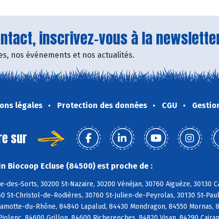
tact, inscrivez-vous à la newsletter
fres, nos événements et nos actualités.
ons légales
Protection des données
CGU
Gestio
re sur
n Biocoop Ecluse (84500) est proche de :
e-des-Sorts, 30200 St-Nazaire, 30200 Vénéjan, 30760 Aiguèze, 30130 C
0 St-Christol-de-Rodières, 30760 St-Julien-de-Peyrolas, 30130 St-Pau
Lamotte-du-Rhône, 84840 Lapalud, 84430 Mondragon, 84550 Mornas, 8
Piolenc, 84600 Grillon, 84600 Richerenches, 84820 Visan, 84290 Cair