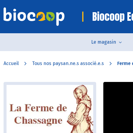
Biocoop E
Le magasin
Accueil
Tous nos paysan.ne.s associé.e.s
Ferme 