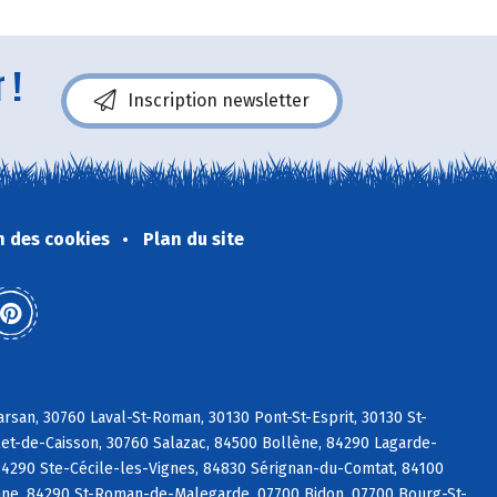
 !
Inscription newsletter
n des cookies
Plan du site
arsan, 30760 Laval-St-Roman, 30130 Pont-St-Esprit, 30130 St-
let-de-Caisson, 30760 Salazac, 84500 Bollène, 84290 Lagarde-
4290 Ste-Cécile-les-Vignes, 84830 Sérignan-du-Comtat, 84100
anne, 84290 St-Roman-de-Malegarde, 07700 Bidon, 07700 Bourg-St-