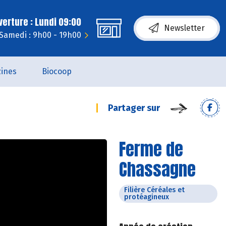
erture : Lundi 09:00
Newsletter
Samedi : 9h00 - 19h00
ines
Biocoop
Partager sur
Ferme de
Chassagne
Filière Céréales et
protéagineux