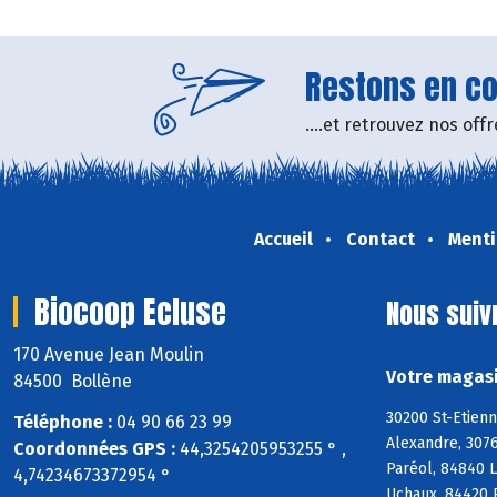
Restons en con
....et retrouvez nos of
Accueil
Contact
Menti
Biocoop Ecluse
Nous suiv
170 Avenue Jean Moulin
Votre magasi
84500 Bollène
30200 St-Etienn
Téléphone :
04 90 66 23 99
Alexandre, 3076
Coordonnées GPS :
44,3254205953255 ° ,
Paréol, 84840 
4,74234673372954 °
Uchaux, 84420 