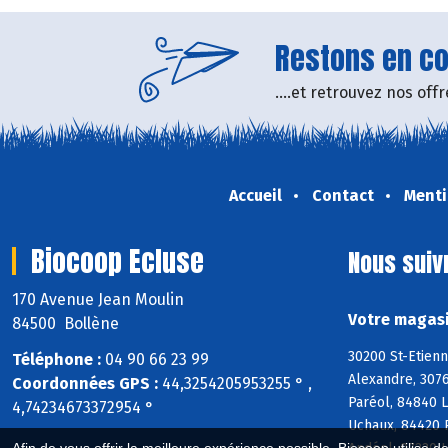
Restons en con
....et retrouvez nos of
Accueil
Contact
Menti
Biocoop Ecluse
Nous suiv
170 Avenue Jean Moulin
Votre magasi
84500 Bollène
30200 St-Etienn
Téléphone :
04 90 66 23 99
Alexandre, 3076
Coordonnées GPS :
44,3254205953255 ° ,
Paréol, 84840 
4,74234673372954 °
Uchaux, 84420 