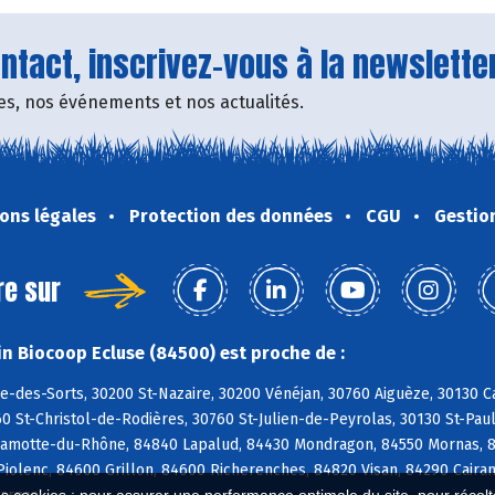
tact, inscrivez-vous à la newsletter
fres, nos événements et nos actualités.
ons légales
Protection des données
CGU
Gestio
re sur
n Biocoop Ecluse (84500) est proche de :
e-des-Sorts, 30200 St-Nazaire, 30200 Vénéjan, 30760 Aiguèze, 30130 C
0 St-Christol-de-Rodières, 30760 St-Julien-de-Peyrolas, 30130 St-Pau
Lamotte-du-Rhône, 84840 Lapalud, 84430 Mondragon, 84550 Mornas, 8
Piolenc, 84600 Grillon, 84600 Richerenches, 84820 Visan, 84290 Cair